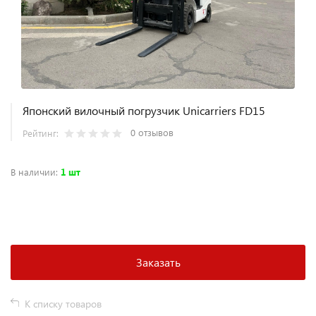
Японский вилочный погрузчик Uniсarriers FD15
0 отзывов
Рейтинг:
В наличии
:
1 шт
+
−
Заказать
К списку товаров