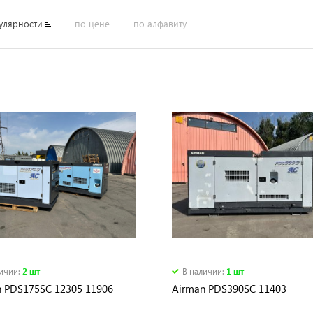
улярности
по цене
по алфавиту
личии
:
2 шт
В наличии
:
1 шт
n PDS175SC 12305 11906
Airman PDS390SC 11403