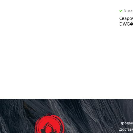
В на
Свароч
DWG4
Продае
Достав