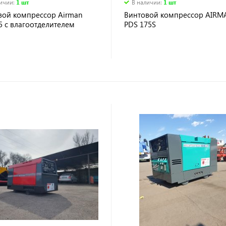
личии
:
1 шт
В наличии
:
1 шт
вой компрессор Airman
Винтовой компрессор AIRM
5 c влагоотделителем
PDS 175S