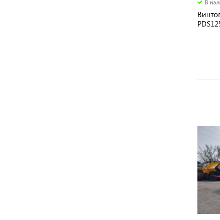
В на
Винто
PDS12