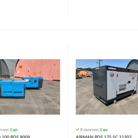
личии
:
1 шт
В наличии
:
1 шт
 100 PDS 8009
AIRMAN PDS 175 SC 11302