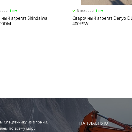
личии
:
1 шт
В наличии
:
1 шт
ный агрегат Shindaiwa
Сварочный агрегат Denyo D
00DM
400ESW
м Спецтехнику из Японии.
НА ГЛАВНУЮ
ляем по всему миру!