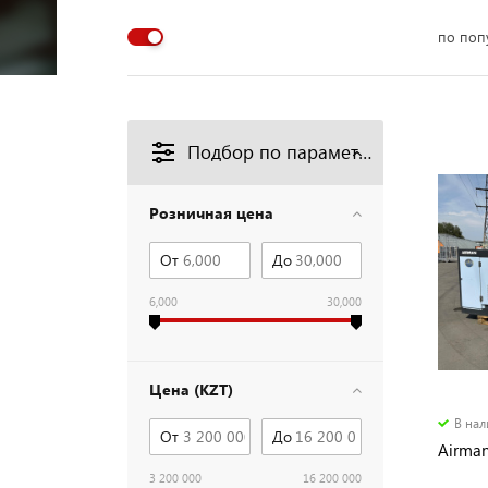
по поп
Подбор по параметрам
Розничная цена
От
До
6,000
30,000
Цена (KZT)
В на
От
До
Airma
3 200 000
16 200 000