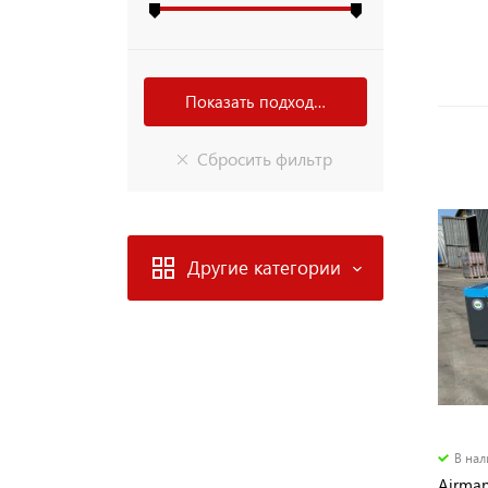
Другие категории
В на
Airman