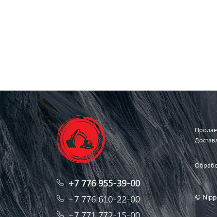
Продае
Достав
Обрабо
+7 776 955-39-00
© Nipp
+7 776 610-22-00
+7 771 772-15-00