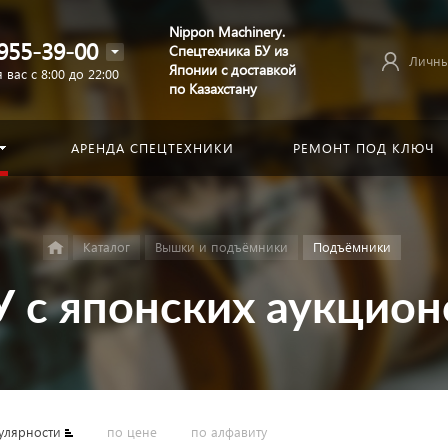
Nippon Machinery.
955-39-00
Спецтехника БУ из
Личны
Японии с доставкой
 вас с 8:00 до 22:00
по Казахстану
АРЕНДА СПЕЦТЕХНИКИ
РЕМОНТ ПОД КЛЮЧ
Каталог
Вышки и подъёмники
Подъёмники
 с японских аукционо
улярности
по цене
по алфавиту