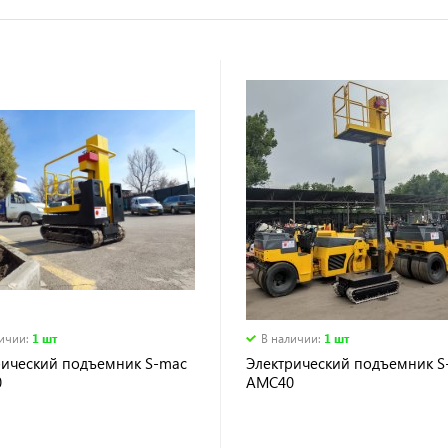
личии
:
1 шт
В наличии
:
1 шт
рический подъемник S-mac
Электрический подъемник S
0
AMC40