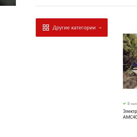
Другие категории
В на
Элект
AMC4