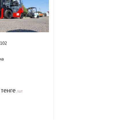
9102
на
 тенге
/шт