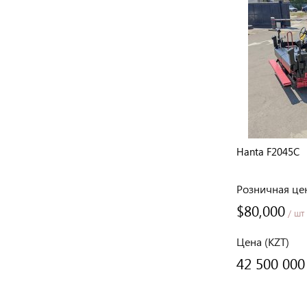
Sumitomo Hanta FC31
Hanta F2045C
Розничная цена
Розничная це
$36,000
$80,000
/ шт
/ шт
Цена (KZT)
Цена (KZT)
19 150 000 тенге
42 500 000
/шт