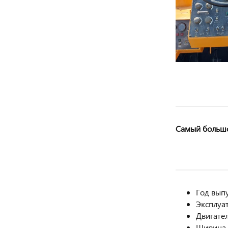
Самый большо
Год выпу
Эксплуат
Двигате
Ширина у