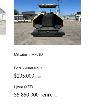
Mitsubishi MF61D
Sumitomo Ha
Розничная цена
Розничная 
$105,000
$36,000
/ шт
/ 
Цена (KZT)
Цена (KZT)
55 850 000 тенге
19 150 0
/шт