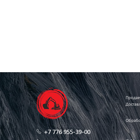
Продае
Достав
Обрабо
+7 776 955-39-00