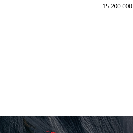
$24,500
15 200 000
/ шт
Цена (KZT)
12 850 000 тенге
/шт