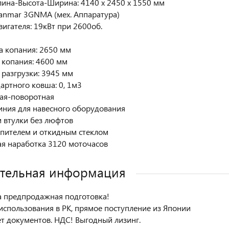
лина-Высота-Ширина: 4140 x 2450 x 1550 мм
Yanmar 3GNMA (мех. Аппаратура)
игателя: 19кВт при 2600об.
а копания: 2650 мм
 копания: 4600 мм
 разгрузки: 3945 мм
артного ковша: 0, 1м3
мая-поворотная
иния для навесного оборудования
и втулки без люфтов
опителем и откидным стеклом
ая наработка 3120 моточасов
тельная информация
а предпродажная подготовка!
 использования в РК, прямое поступление из Японии
т документов. НДС! Выгодный лизинг.