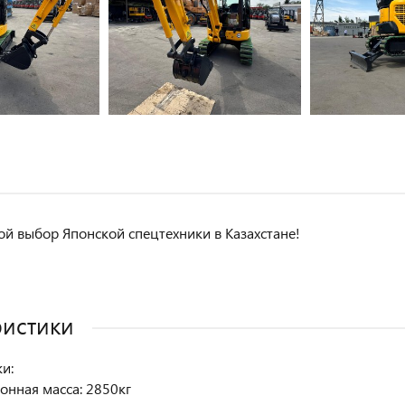
й выбор Японской спецтехники в Казахстане!
ристики
и:
онная масса: 2850кг