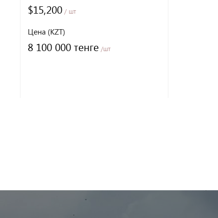
$15,200
$24,500
/ шт
/ 
Цена (KZT)
Цена (KZT)
8 100 000 тенге
12 850 0
/шт