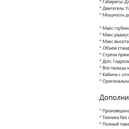
* Габариты: Д
* Двигатель: 
* Мощность дв
* Макс глубин
* Макс радиус
* Макс высота
* Объем станд
* Стрела пря
* Доп. Гидрол
* Все пальцы 
* Кабина с от
* Оригинальн
Дополни
* Произведен
* Техника без
* Полный паке