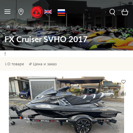
Каталог
Водный транспорт
FX Cruiser SVHO 2017
!
О товаре
Цена и заказ